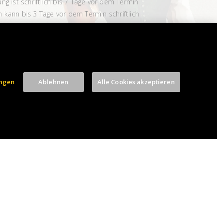
g ist schriftlich bis 7 Tage vor dem Termin
 kann bis 3 Tage vor dem Termin schriftlich
ev.com.
ungen
Ablehnen
Alle Cookies akzeptieren