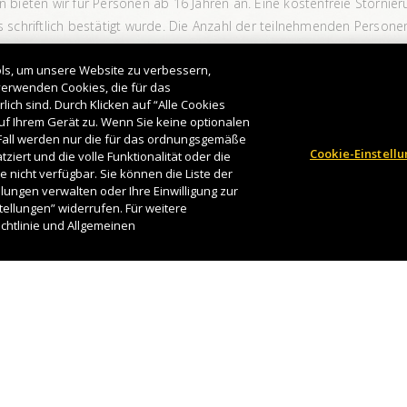
bieten wir für Personen ab 16 Jahren an. Eine kostenfreie Stornierun
schriftlich bestätigt wurde. Die Anzahl der teilnehmenden Personen
bitte an: Sabine Peters, E-Mail: Besucherzentrum.Muenchen@ab-inb
ols, um unsere Website zu verbessern,
 verwenden Cookies, die für das
CORONA HINWEISE
ch sind. Durch Klicken auf “Alle Cookies
auf Ihrem Gerät zu. Wenn Sie keine optionalen
 Fall werden nur die für das ordnungsgemäße
Cookie-Einstell
iert und die volle Funktionalität oder die
 nicht verfügbar. Sie können die Liste der
ellungen verwalten oder Ihre Einwilligung zur
ellungen” widerrufen. Für weitere
ichtlinie und Allgemeinen